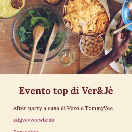
Evento top di Ver&Jè
After party a casa di Vero e TommyVee
sdgvevveewbrsb
Partecipa